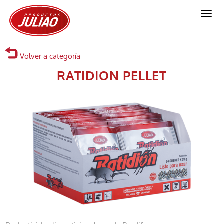
Ratidion
Pellet
Volver a categoría
-
RATIDION PELLET
Productos
Juliao